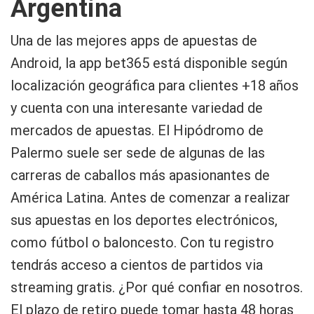
Argentina
Una de las mejores apps de apuestas de
Android, la app bet365 está disponible según
localización geográfica para clientes +18 años
y cuenta con una interesante variedad de
mercados de apuestas. El Hipódromo de
Palermo suele ser sede de algunas de las
carreras de caballos más apasionantes de
América Latina. Antes de comenzar a realizar
sus apuestas en los deportes electrónicos,
como fútbol o baloncesto. Con tu registro
tendrás acceso a cientos de partidos via
streaming gratis. ¿Por qué confiar en nosotros.
El plazo de retiro puede tomar hasta 48 horas