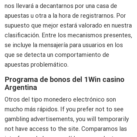
nos llevará a decantarnos por una casa de
apuestas u otra a la hora de registrarnos. Por
supuesto que mejor estará valorado en nuestra
clasificación. Entre los mecanismos presentes,
se incluye la mensajería para usuarios en los
que se detecta un comportamiento de
apuestas problemático.
Programa de bonos del 1Win casino
Argentina
Otros del tipo monedero electrónico son
mucho más rápidos. If you prefer not to see
gambling advertisements, you will temporarily
not have access to the site. Comparamos las