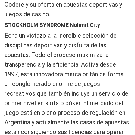
Codere y su oferta en apuestas deportivas y
juegos de casino.
STOCKHOLM SYNDROME Nolimit City
Echa un vistazo a la increíble selección de
disciplinas deportivas y disfruta de las
apuestas. Todo el proceso maximiza la
transparencia y la eficiencia. Activa desde
1997, esta innovadora marca británica forma
un conglomerado enorme de juegos
recreativos que también incluye un servicio de
primer nivel en slots o póker. El mercado del
juego está en pleno proceso de regulación en
Argentina y actualmente las casas de apuestas
están consiguiendo sus licencias para operar