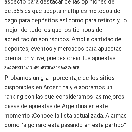
aspecto para destacar de las opiniones de
bet365 es que acepta múltiples métodos de
pago para depósitos así como para retiros y, lo
mejor de todo, es que los tiempos de
acreditación son rápidos. Amplia cantidad de
deportes, eventos y mercados para apuestas
prematch y live, puedes crear tus apuestas.
3a474901f417b89b870fa3196a87d6f8
Probamos un gran porcentaje de los sitios
disponibles en Argentina y elaboramos un
ranking con las que consideramos las mejores
casas de apuestas de Argentina en este
momento ¡Conocé la lista actualizada. Alarmas
como “algo raro está pasando en este partido”