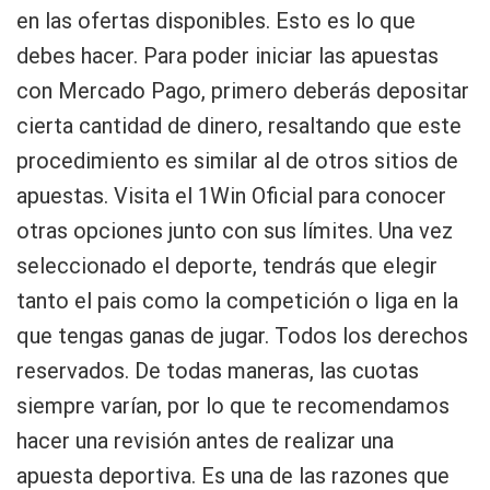
en las ofertas disponibles. Esto es lo que
debes hacer. Para poder iniciar las apuestas
con Mercado Pago, primero deberás depositar
cierta cantidad de dinero, resaltando que este
procedimiento es similar al de otros sitios de
apuestas. Visita el 1Win Oficial para conocer
otras opciones junto con sus límites. Una vez
seleccionado el deporte, tendrás que elegir
tanto el pais como la competición o liga en la
que tengas ganas de jugar. Todos los derechos
reservados. De todas maneras, las cuotas
siempre varían, por lo que te recomendamos
hacer una revisión antes de realizar una
apuesta deportiva. Es una de las razones que