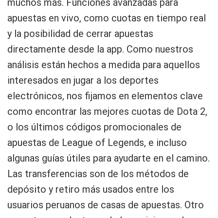
muchos más. Funciones avanzadas para
apuestas en vivo, como cuotas en tiempo real
y la posibilidad de cerrar apuestas
directamente desde la app. Como nuestros
análisis están hechos a medida para aquellos
interesados en jugar a los deportes
electrónicos, nos fijamos en elementos clave
como encontrar las mejores cuotas de Dota 2,
o los últimos códigos promocionales de
apuestas de League of Legends, e incluso
algunas guías útiles para ayudarte en el camino.
Las transferencias son de los métodos de
depósito y retiro más usados entre los
usuarios peruanos de casas de apuestas. Otro