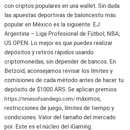
con criptos populares en una wallet. Sin duda
las apuestas deportivas de baloncesto más
popular en México es la siguiente. EJ:
Argentina – Liga Profesional de Fútbol; NBA;
US OPEN. Lo mejor es que puedes realizar
depósitos y retiros rápidos usando
criptomonedas, sin depender de bancos. En
Betzoid, aconsejamos revisar los límites y
comisiones de cada método antes de hacer tu
depósito de $1000 ARS. Se aplican premios
máximos,
https://timesofsandiego.com/
restricciones de juego, límites de tiempo y
condiciones. Valor del tamaño del mercado
por. Este es el núcleo del iGaming.