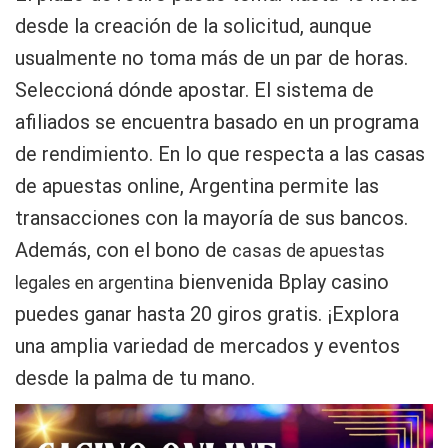
desde la creación de la solicitud, aunque
usualmente no toma más de un par de horas.
Seleccioná dónde apostar. El sistema de
afiliados se encuentra basado en un programa
de rendimiento. En lo que respecta a las casas
de apuestas online, Argentina permite las
transacciones con la mayoría de sus bancos.
Además, con el bono de
casas de apuestas
bienvenida Bplay casino
legales en argentina
puedes ganar hasta 20 giros gratis. ¡Explora
una amplia variedad de mercados y eventos
desde la palma de tu mano.