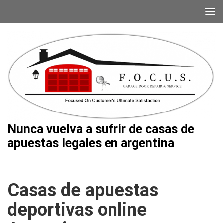
Skip
to
content
Nunca vuelva a sufrir de casas de
apuestas legales en argentina
Casas de apuestas
deportivas online