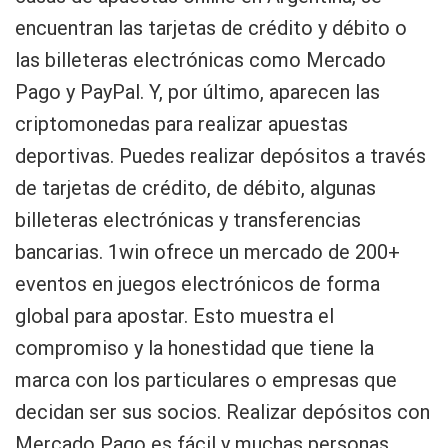
encuentran las tarjetas de crédito y débito o
las billeteras electrónicas como Mercado
Pago y PayPal. Y, por último, aparecen las
criptomonedas para realizar apuestas
deportivas. Puedes realizar depósitos a través
de tarjetas de crédito, de débito, algunas
billeteras electrónicas y transferencias
bancarias. 1win ofrece un mercado de 200+
eventos en juegos electrónicos de forma
global para apostar. Esto muestra el
compromiso y la honestidad que tiene la
marca con los particulares o empresas que
decidan ser sus socios. Realizar depósitos con
Mercado Pago es fácil y muchas personas