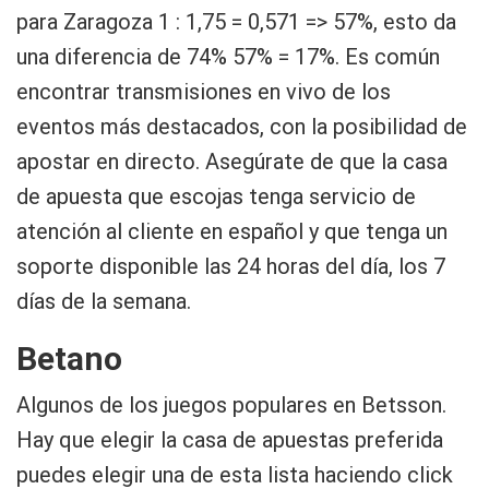
para Zaragoza 1 : 1,75 = 0,571 => 57%, esto da
una diferencia de 74% 57% = 17%. Es común
encontrar transmisiones en vivo de los
eventos más destacados, con la posibilidad de
apostar en directo. Asegúrate de que la casa
de apuesta que escojas tenga servicio de
atención al cliente en español y que tenga un
soporte disponible las 24 horas del día, los 7
días de la semana.
Betano
Algunos de los juegos populares en Betsson.
Hay que elegir la casa de apuestas preferida
puedes elegir una de esta lista haciendo click