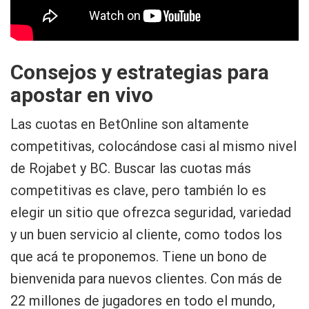
Consejos y estrategias para
apostar en vivo
Las cuotas en BetOnline son altamente
competitivas, colocándose casi al mismo nivel
de Rojabet y BC. Buscar las cuotas más
competitivas es clave, pero también lo es
elegir un sitio que ofrezca seguridad, variedad
y un buen servicio al cliente, como todos los
que acá te proponemos. Tiene un bono de
bienvenida para nuevos clientes. Con más de
22 millones de jugadores en todo el mundo,